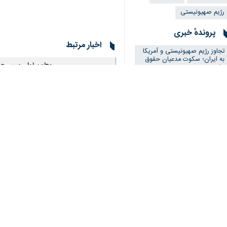
رژیم صهیونیستی
پروندهٔ خبری
اخبار مرتبط
تجاوز رژیم صهیونیستی و آمریکا
به ایران؛ سکوت مدعیان حقوق
معاون اول رییس جمه
بشر
اهواز- ایرنا- معاون 
شهادت یکی از عشایر د
اندیمشک- خوزستان – م
آسیب به ۳۴۵ واحد تولیدی، صنعتی و تجاری خوزستان در جنگ رمضان
اهواز - ایرنا - معاون ام
رفع انسداد ۸۰ مورد گرفتگی شبکه فاضلاب دزفول