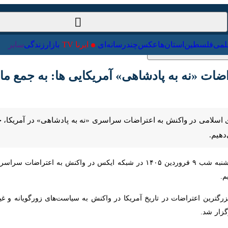
ت‌خارجی
علمی
فلسطین
استان‌ها
عکس
چندرسانه‌ای
ایرنا TV
با
ضات «نه به پادشاهی» آمریکایی ها: به جمع ما 