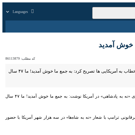
زار
زندگی
سایر
خوش آمدید
کد مطلب:
86113879