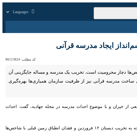
زار
زندگی
سایر
کد مطلب:
86113824