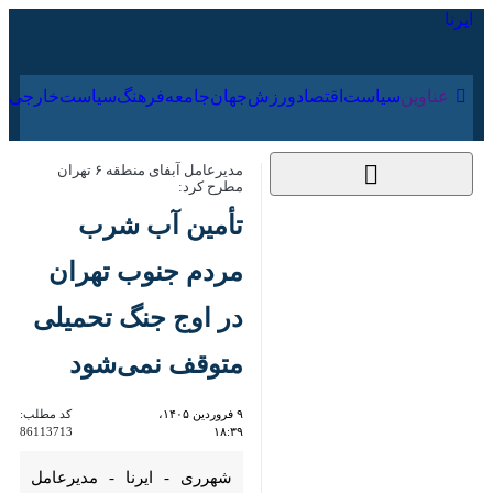
۱۶ مرداد ۱۴۰۵
عناوین‌
سیاست
اقتصاد
ورزش
جهان
جامعه
فرهنگ
سیاس
مدیرعامل آبفای منطقه ۶ تهران مطرح کرد:
تأمین آب شرب مردم
جنوب تهران در اوج
جنگ تحمیلی متوقف
نمی‌شود
۹ فروردین ۱۴۰۵،
کد مطلب:
86113713
۱۸:۳۹
شهرری - ایرنا - مدیرعامل آبفای
منطقه ۶ تهران با اشاره به تداوم