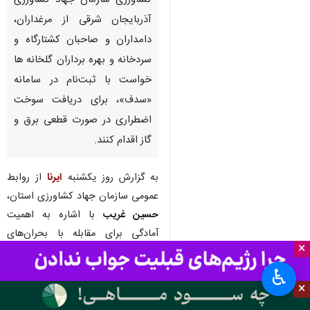
کشاورزی سازمان جهاد کشاورزی
آذربایجان شرقی از مرغداران،
دامداران و صاحبان کشتارگاه و
سردخانه و بهره برداران گلخانه ها
خواست با ثبت‌نام در سامانه
«سدف»، برای دریافت سوخت
اضطراری در صورت قطعی برق و
گاز اقدام کنند.
به گزارش روز یکشنبه
ایرنا
از روابط
عمومی سازمان جهاد کشاورزی استان،
حسین غریب
با اشاره به اهمیت
آمادگی برای مقابله با بحران‌های
×
احتمالی، از تمامی مرغداران، دامداران
و صاحبان کشتارگاه و سردخانه و بهره
♿︎
×
برداران گلخانه خواست تا درخواست
سوخت را در سامانه سدف ثبت کرده