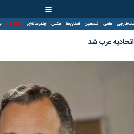
ت‌خارجی
علمی
فلسطین
استان‌ها
عکس
چندرسانه‌ای
ایرنا TV
با
اتحادیه عرب شد