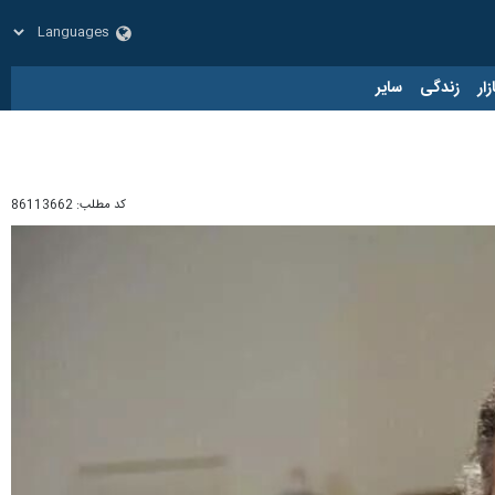
زار
زندگی
سایر
کد مطلب:
86113662