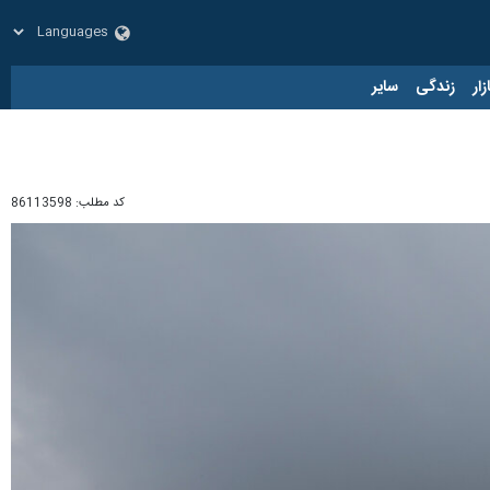
زار
زندگی
سایر
کد مطلب:
86113598