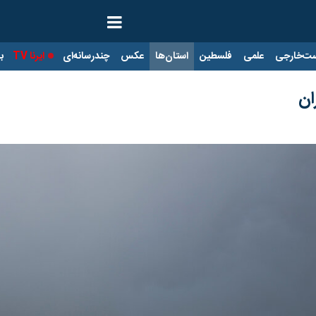
ت‌خارجی
علمی
فلسطین
استان‌ها
عکس
چندرسانه‌ای
ایرنا TV
با
ان