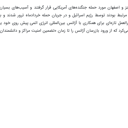
نز و اصفهان مورد حمله جنگنده‌های آمریکایی قرار گرفتند و آسیب‌های بسیا
رتبط بودند توسط رژیم اسرائیل و در جریان حمله خردادماه ترور شدند و به 
عمل تازه‌ای برای همکاری با آژانس بین‌المللی انرژی اتمی پیش روی خود یاف
کرد که از ورود بازرسان آژانس را تا زمان «تضمین امنیت مراکز و دانشمندان ه
ن همکاری جز برای بازرسی‌های کلی و فصلی از تاسیسات هسته‌ای آسیب‌ندید
 نشان داد در سطح معقولی ادامه یابد اما زیاده‌خواهی‌های کشورهای اروپا
 داده و شرایط همکاری بار دیگر در ابهام قرار گیرد.
س از بمباران تاسیسات هسته‌ای خود از سوی آمریکا و رژیم اسرائیل بر دو 
یت‌های صلح‌آمیز هسته‌ای باید حمله به تاسیسات صلح‌آمیز هسته‌ای ایران را مح
نیه‌ای انتقادی علیه متجاوزان خودداری کردند. موضوع دیگری که سازمان انر
ود که این خواسته مشخص هم از سوی آژانس مورد اجابت قرار نگرفت. تهران
رباره نحوه بازرسی از این سایت‌ها وجود ندارد و آژانس باید این پروتکل را به 