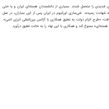
ری شدیدی را متحمل شدند. بسیاری از دانشمندان هسته‌ای ایران و یا حتی
شهادت رسیدند. غنی‌سازی اورانیوم در ایران پس از این بمباران، در عمل
ت؛ «طرح الزام دولت به تعلیق همکاری با آژانس بین‌المللی انرژی اتمی».
سته‌ای» ممنوع کند و همکاری با این نهاد را به حالت تعلیق درآورد.
ه ایران؛ در موضوع دیگری با آژانس همکاری نداشت. این روابط پرتنش در
یی و فعال‌سازی اسنپ‌بک پس از توافق ایران و آژانس در قاهره مصر، سبب
موضوع اساسی، معقول و قانونی تاکید داشت، نخست آنکه آژانس بین‌المللی
کوم کرده و مورد مهاجمان را مورد انتقاد قرار می‌داد که در عمل چنین نشد.
ژی اتمی بارها بر آن تصریح و تاکید داشت، موضوع تعیین پروتکل‌های جدید
 معتقد بود بمباران تاسیسات هسته‌ای صلح‌آمیز در جهان امری بی‌سابقه
ایران اعلام کرده و اطلاع دهد.