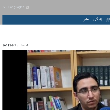
زار
زندگی
سایر
کد مطلب:
86113447