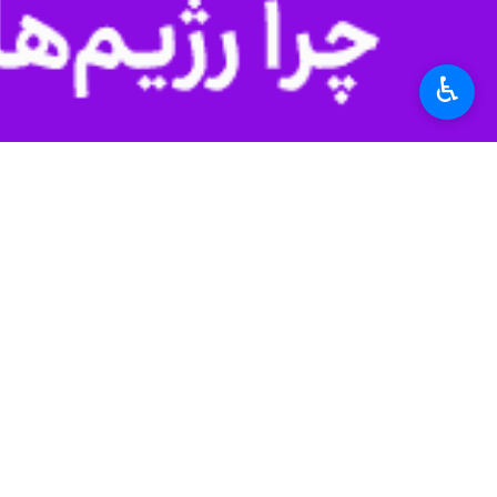
۱ نفر
♿︎
برچسب‌ها
یزد
نویسنده
کتاب
اخبار مرتبط
چاپ و انتشار ۶۰ عنوان کتاب حوزه دفاع مقدس در یزد
یزد - ایرنا- مدیرکل حفظ آث
نظر شما