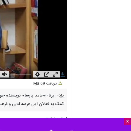
nmute
Settings
PIP
Enter
Download
دریافت
69 MB
fullscreen
یزد- ایرنا- «حامد پارسا» نویسنده جو
کمک به فعالان این عرصه ادبی و فرهنگی
استان‌ها
یزد
×