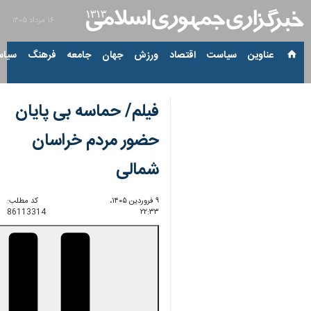
۱۶ مرداد ۱۴۰۵
عناوین‌
سیاست
اقتصاد
ورزش
جهان
جامعه
فرهنگ
سیاس
فیلم/ حماسه بی پایان
حضور مردم خراسان
شمالی
۹ فروردین ۱۴۰۵،
کد مطلب:
86113314
۲۲:۳۳