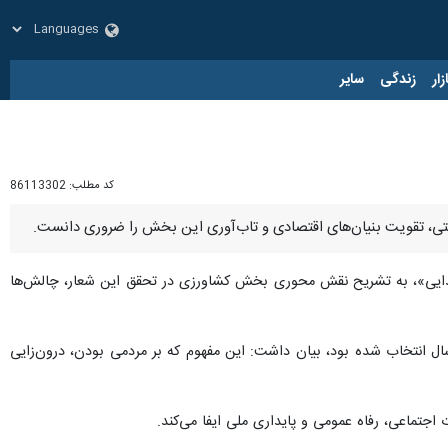
زار
زندگی
سایر
کد مطلب:
86113302