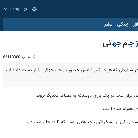
زار
زندگی
سایر
ز جام جهانی
کد مطلب:
86113300