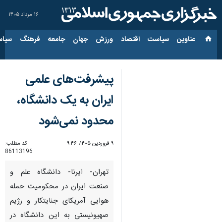
۱۶ مرداد ۱۴۰۵
عناوین‌
سیاست
اقتصاد
ورزش
جهان
جامعه
فرهنگ
سیاس
پیشرفت‌های علمی
ایران به یک دانشگاه،
محدود نمی‌شود
۹ فروردین ۱۴۰۵، ۹:۴۶
کد مطلب:
86113196
تهران- ایرنا- داﻧﺸﮕﺎه علم و
صنعت ایران در ﻣﺤﮑﻮﻣﯿﺖ حمله
هوایی آمریکای جنایتکار و رژیم
صهیونیستی به این دانشگاه در