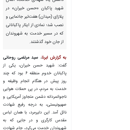
داشتن یاد شهدای خدمت، المان
شهید پاکبان «حسن خیران» در
پلازای (میدان) هفت‌تیر جانمایی و
نصب شد؛ نمادی از ایثار پاکبانانی
که در مسیر خدمت به شهروندان
از جان خود گذشتند.
به گزارش ایرنا
،
سید مرتضی روحانی
گفت: شهید حسن خیران، یکی از
پاکبانان خدوم منطقه ۶ بود که چند
روز پیش در هنگام انجام وظیفه و
خدمت به مردم، در پی حملات هوایی
ناجوانمردانه دشمن متجاوز آمریکایی و
صهیونیستی، به درجه رفیع شهادت
نائل آمد. این دلیرمرد، با همان لباس
♿︎
مقدس کارگری و در جایی که به
شهروندان خدمت می‌کرد، جام شهادت