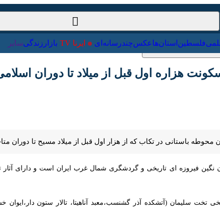
ت‌خارجی
علمی
فلسطین
استان‌ها
عکس
چندرسانه‌ای
ایرنا TV
با
نت هزاره اول قبل از میلاد تا دوران اسلامی
حوطه باستانی در تکاب که از هزار اول قبل از میلاد مسیح تا دوران متاخر ا
ن فیروزه ای تاریخی و گردشگری شمال غرب ایران است و دارای آثار تاریخی م
خت سلیمان (آتشکده آذر گشنسب،معبد آناهیتا، تالار ستون دار،ایوان خسرو، 