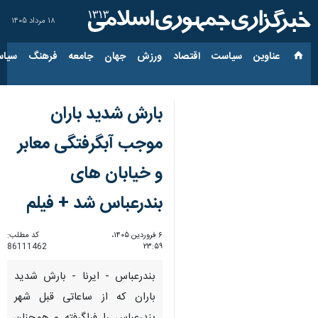
۱۸ مرداد ۱۴۰۵
عناوین‌
سیاست
اقتصاد
ورزش
جهان
جامعه
فرهنگ
سیاس
بارش شدید باران
موجب آبگرفتگی معابر
و خیابان های
بندرعباس شد + فیلم
۶ فروردین ۱۴۰۵،
کد مطلب:
86111462
۲۳:۵۹
بندرعباس - ایرنا - بارش شدید
باران که از ساعاتی قبل شهر