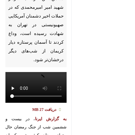
کرمان - ایرنا - مردم شجاع و
ولایتمدار کرمان شامگاه پنجشنبه
همزمان با اجتماع‌ دشمن‌شکن‌
خود، با سردار شهید امیر
امیرمحمدی که در حملات اخیر
دشمنان آمریکایی صهیونیستی در
تهران به شهادت رسیده است‌،
وداع کردند تا آسمان پرستاره دیار
کریمان از شب‌های دیگر
درخشان‌تر شود.
به گزارش ایرنا
، در بیست و ششمین
شب از جنگ رمضان حال وهوای
×
میدان کوثر شهر کرمان تفاوت با
♿︎
شبهای دیگر داشت و آن میزبانی از
×
شهید سرافراز سپاه اسلام شهید سردار