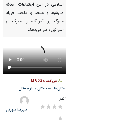
Pause
Play
00:00
00:00
♿︎