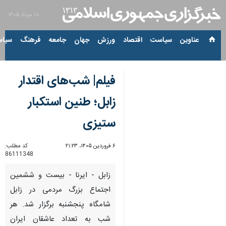
۱۸ مرداد ۱۴۰۵
عناوین‌
سیاست
اقتصاد
ورزش
جهان
جامعه
فرهنگ
سیاس
فیلم| شب‌های اقتدار
زابل؛ طنین استکبار
ستیزی
۶ فروردین ۱۴۰۵، ۲۱:۲۳
کد مطلب:
86111348