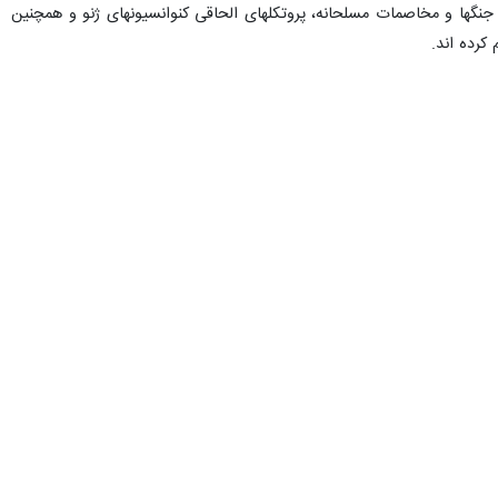
اهه ۱۹۵۴ برای حفاظت از اموال فرهنگی در زمان جنگها و مخاصمات مسلحانه، پروتکلهای الحاقی کنوانسیونهای ژنو و همچنین
کرده اند.
بمباران های غیر قانونی و غیر ضروری مناطق نزدیک به برخی مجموعه های