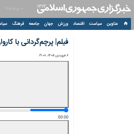
۱۶ مرداد ۱۴۰۵
عناوین‌
سیاست
اقتصاد
ورزش
جهان
جامعه
فرهنگ
سیاس
فیلم| پرچم‌گردانی با کارو
۶ فروردین ۱۴۰۵، ۱۹:۰۸