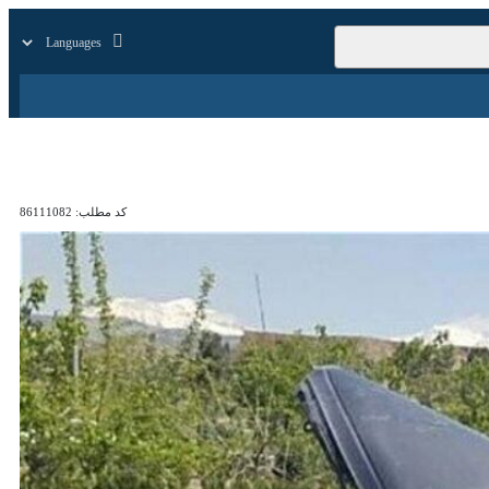
زار
زندگی
سایر
کد مطلب:
86111082