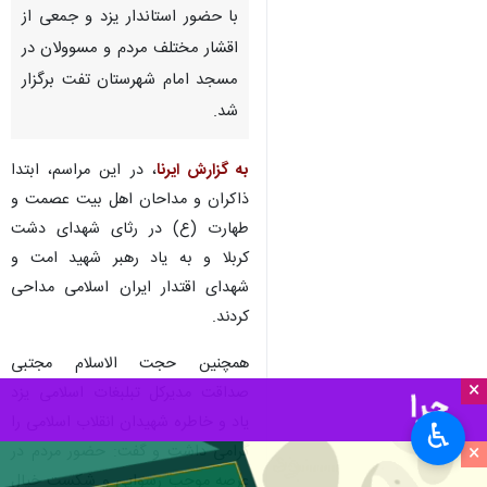
با حضور استاندار یزد و جمعی از
اقشار مختلف مردم و مسوولان در
مسجد امام شهرستان تفت برگزار
شد.
به گزارش ایرنا
، در این مراسم، ابتدا
ذاکران و مداحان اهل بیت عصمت و
طهارت (ع) در رثای شهدای دشت
کربلا و به یاد رهبر شهید امت و
شهدای اقتدار ایران اسلامی مداحی
کردند.
همچنین حجت الاسلام مجتبی
×
صداقت مدیرکل تبلبغات اسلامی یزد
یاد و خاطره شهیدان انقلاب اسلامی را
♿︎
×
گرامی داشت و گفت: حضور مردم در
عرصه موجب رسوایی و شکست خیال