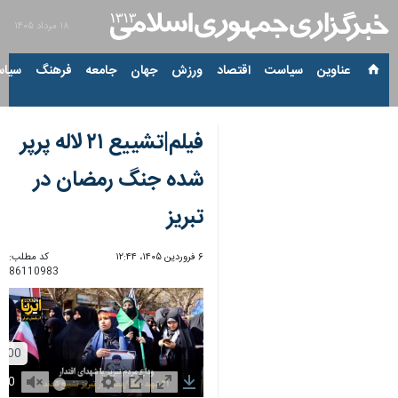
۱۸ مرداد ۱۴۰۵
عناوین‌
سیاست
اقتصاد
ورزش
جهان
جامعه
فرهنگ
سیاس
فیلم|تشییع ۲۱ لاله پرپر
شده جنگ رمضان در
تبریز
۶ فروردین ۱۴۰۵، ۱۲:۴۴
کد مطلب:
86110983
Unmute
Settings
PIP
Enter
Download