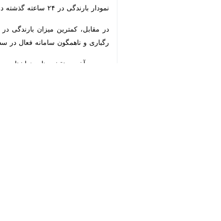
نمودار بارندگی در ۲۴ ساعته گذشته در سمنان
♿︎
ناهمگون سامانه فعال در سطح استان ا
×
استان، بارش باران گاهی همراه با رعد 
ویژگی رگباری این سامانه، خطر وقوع رو
در ساعات شب می‌تواند به شکل برف ظا
از نظر دمایی نیز پیش‌بینی‌ها نشان می
مخاطرات ناشی از بارش و وزش باد را تش