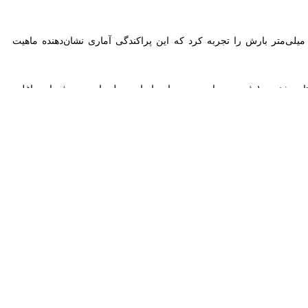
 میزان بارندگی در زمان‌ آباد تنها نیم میلی‌متر گزارش شد و شهر سمنان مرکز استان نیز ۶.۲ میلی‌متر بارش را تجربه کرد که این پراکندگی آماری نشان‌دهنده ماهیت رگباری و
بررسی آخرین نقشه‌ های هواشناسی، تصاویر ماهواره‌ ای و مدل‌ های پیش‌بینی حاکی از تداوم فعالیت این سامانه تا دوشنبه ۱۰ فروردین است و بر این اساس، طی امروز و فردا در اغلب نقاط
ی می‌شود. همچنین در مناطق مستعد، احتمال بارش تگرگ وجود دارد.
را افزایش داده است. در ارتفاعات و مناطق سردسیر نیز کاهش دما، بارش‌ها
گراد کاهش خواهد یافت؛ موضوعی که می‌ تواند شرایط جوی را ناپایدارتر و
 و شمالی استان فعال خواهد بود.