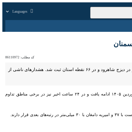
زار
زندگی
سایر
کد مطلب:
86110972
سمنان - ایرنا - بارندگی‌های روز چهارشنبه پنجم فروردین ۱۴۰۵ در استان سمنان با ثبت بیشینه ۴۰ میلی‌متر در دیزج شاهرود و در ۶۶ نقطه استان ثبت شد. هشدارهای ناشی از سامانه بارشی،
، بارش باران که از دو روز گذشته در استان سمنان آغاز شده بود، تا بامداد امروز پنجشنبه ۶ فروردین ۱۴۰۵ ادامه یافت و در ۲۴ ساعت اخیر نیز در برخی مناطق تداوم داشت؛ این