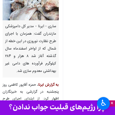
ساری - ایرنا - مدیر کل دامپزشکی
مازندران گفت: همزمان با اجرای
طرح نظارت نوروزی در این خطه از
شمال که از اواخر اسفندماه سال
گذشته آغاز شد ۸ هزار و ۲۸۴
کیلوگرم فرآورده های دامی غیر
بهداشتی معدوم سازی شد.
به گزارش ایرنا
، حمزه آقاپور کاظمی روز
پنجشنبه در گزارشی به خبرنگاران
اظهار کرد: از ابتدای اجرای طرح
♿︎
×
نظارت نوروزی تا کنون بیش از ۹ هزار
و ۳۰۰بازدید از مراکز تولید نگهداری و