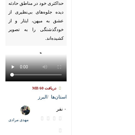
Pause
Play
00:00
00:00
♿︎