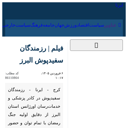
۱۵ مرداد ۱۴۰۵
عناوین‌
سیاست
اقتصاد
ورزش
جهان
جامعه
فرهنگ
فیلم |‌ رزمندگان
سفیدپوش البرز
۶ فروردین ۱۴۰۵،
کد مطلب:
86110864
۱۰:۱۷