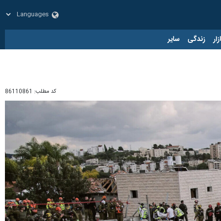
زار
زندگی
سایر
کد مطلب:
86110861