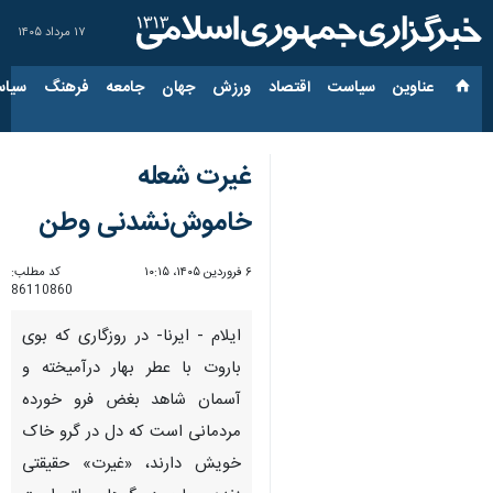
۱۷ مرداد ۱۴۰۵
عناوین‌
سیاست
اقتصاد
ورزش
جهان
جامعه
فرهنگ
سیاس
غیرت شعله‌
خاموش‌نشدنی وطن
۶ فروردین ۱۴۰۵، ۱۰:۱۵
کد مطلب:
86110860
ایلام - ایرنا- در روزگاری که بوی
باروت با عطر بهار درآمیخته و
آسمان شاهد بغض فرو خورده
مردمانی است که دل در گرو خاک
خویش دارند، «غیرت» حقیقتی