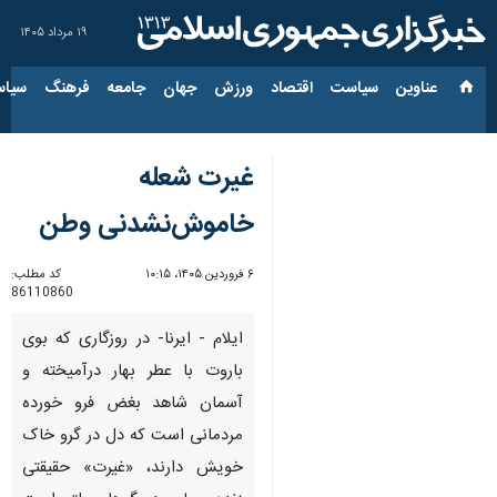
۱۹ مرداد ۱۴۰۵
عناوین‌
سیاست
اقتصاد
ورزش
جهان
جامعه
فرهنگ
سیاس
غیرت شعله‌
خاموش‌نشدنی وطن
۶ فروردین ۱۴۰۵، ۱۰:۱۵
کد مطلب:
86110860
ایلام - ایرنا- در روزگاری که بوی
باروت با عطر بهار درآمیخته و
آسمان شاهد بغض فرو خورده
مردمانی است که دل در گرو خاک
خویش دارند، «غیرت» حقیقتی