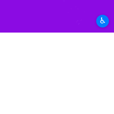
nmute
Settings
PIP
Enter
Download
دریافت
342 MB
fullscreen
♿︎
می‌شود.
استان‌ها
خراسان رضوی
۰ نفر
برچسب‌ها
پادکست
شهر مشهد