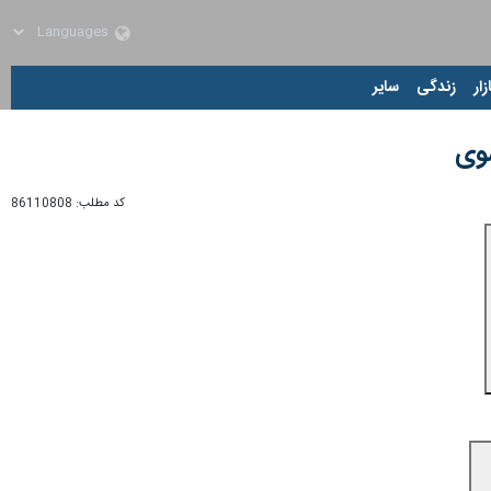
زار
زندگی
سایر
ضوی
کد مطلب:
86110808