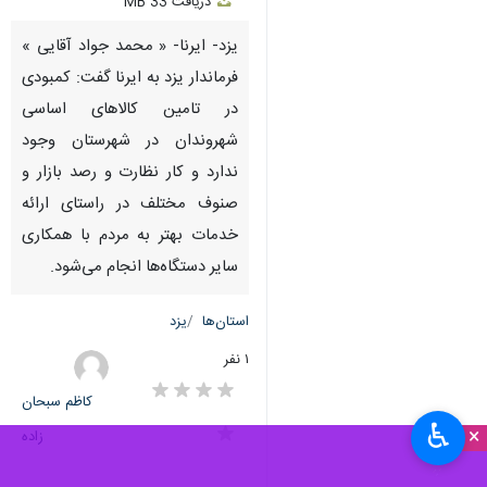
Unmute
Settings
PIP
Enter
Download
دریافت
33 MB
fullscreen
یزد- ایرنا- « محمد جواد آقایی »
فرماندار یزد به ایرنا گفت: کمبودی
در تامین کالاهای اساسی
شهروندان در شهرستان وجود
ندارد و کار نظارت و رصد بازار و
صنوف مختلف در راستای ارائه
خدمات بهتر به مردم با همکاری
سایر دستگاه‌ها انجام می‌شود.
استان‌ها
یزد
۱ نفر
♿︎
×
کاظم سبحان
زاده