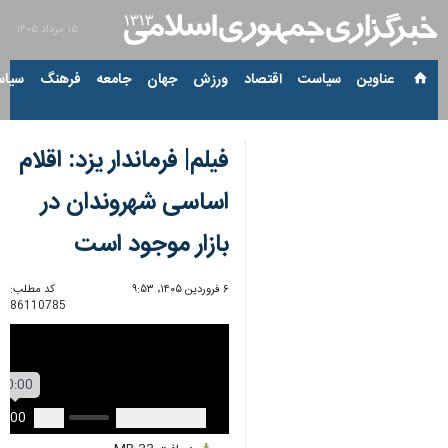
۱۵ مرداد ۱۴۰۵
عناوین‌
سیاست
اقتصاد
ورزش
جهان
جامعه
فرهنگ
سیاس
فیلم| فرماندار یزد: اقلام
اساسی شهروندان در
بازار موجود است
۶ فروردین ۱۴۰۵، ۹:۵۳
کد مطلب:
86110785