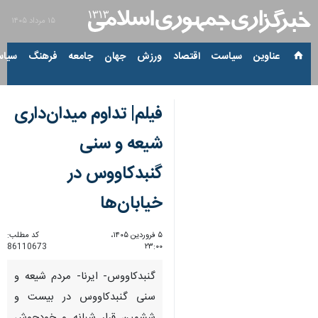
۱۵ مرداد ۱۴۰۵
عناوین‌
سیاست
اقتصاد
ورزش
جهان
جامعه
فرهنگ
سیاس
فیلم| تداوم میدان‌داری
شیعه و سنی
گنبدکاووس در
خیابان‌ها
۵ فروردین ۱۴۰۵،
کد مطلب:
86110673
۲۳:۰۰
گنبدکاووس- ایرنا- مردم شیعه و
سنی گنبدکاووس در بیست و