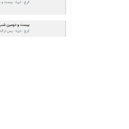
کرج - ایرنا - بیست و پنجمین شب ایست
به گزارش ایرنا
، این قرار که سرما و بارا
بازهم خیابانها و معابر استان البرز شاه
مردم استان البرز که در صبح امروز شا
تاثیری ندارد و همچنان پای آن مانده اند
شور حضور هر شب بیشتر از شب قبل ش
اما جمعیتی که در کنار هم در خیابانها 
استان‌ها
البرز
۰ نفر
برچسب‌ها