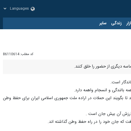
زار
زندگی
سایر
کد مطلب:
86110614