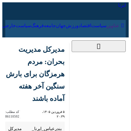
۱۶ مرداد ۱۴۰۵
عناوین‌
سیاست
اقتصاد
ورزش
جهان
جامعه
فرهنگ
سیاس
مدیرکل مدیریت بحران:
مردم هرمزگان برای
بارش سنگین آخر هفته
آماده باشند
۵ فروردین ۱۴۰۵،
کد مطلب:
86110592
۲۰:۳۹
بندرعباس_ایرنا_ مدیرکل مدیریت
بحران استانداری هرمزگان