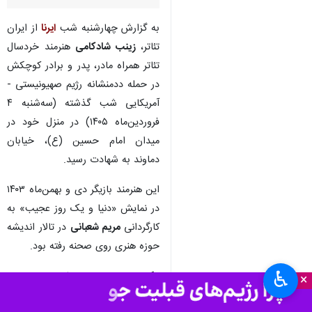
تهران- ایرنا- زینب شادکامی
هنرمند خردسال تئاتر در حمله
نیروهای آمریکایی صهیونیستی، در
منزل خود به شهادت رسید.
به گزارش چهارشنبه شب
ایرنا
از ایران
تئاتر،
زینب شادکامی
هنرمند خردسال
تئاتر همراه مادر، پدر و برادر کوچکش
در حمله ددمنشانه رژیم صهیونیستی -
آمریکایی شب گذشته (سه‌شنبه ۴
فروردین‌ماه ۱۴۰۵) در منزل خود در
میدان امام حسین (ع)، خیابان
دماوند به شهادت رسید.
♿︎
×
این هنرمند بازیگر دی و بهمن‌ماه ۱۴۰۳
در نمایش «دنیا و یک روز عجیب» به