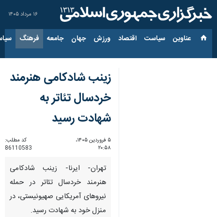
۱۶ مرداد ۱۴۰۵
عناوین‌
سیاست
اقتصاد
ورزش
جهان
جامعه
فرهنگ
سیاس
زینب شادکامی هنرمند
خردسال تئاتر به
شهادت رسید
۵ فروردین ۱۴۰۵،
کد مطلب:
86110583
۲۰:۵۸