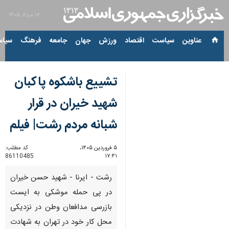
۱۶ مرداد ۱۴۰۵
عناوین‌
سیاست
اقتصاد
ورزش
جهان
جامعه
فرهنگ
سیاس
تشییع باشکوه پاکبان
شهید خیران در قرار
شبانه مردم رشت| فیلم
۵ فروردین ۱۴۰۵،
کد مطلب:
86110485
۱۷:۴۱
رشت - ایرنا - شهید حسن خیران
در پی حمله موشکی به ایست
بازرسی مدافعان وطن در نزدیکی
محل کار خود در تهران به شهادت