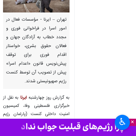
تهران – ایرنا - مؤسسات فعال در
امور اسرا در فراخوانی فوری و
مجدد خطاب به آزادگان جهان و
فعالان حقوق بشری، خواستار
اقدام فوری برای توقف
پیش‌نویس قانون «اعدام اسرا»
پیش از تصویب آن توسط کنست
رژیم صهیونیستی شدند.
به گزارش روز چهارشنبه
ایرنا
به نقل از
خبرگزاری فلسطینی وفا، کمیسیون
امنیت داخلی کنست (پارلمان رژیم
♿︎
×
صهیونیستی)، پیش‌نویس «قانون
اعدام اسرا» را در شور نهایی تصویب