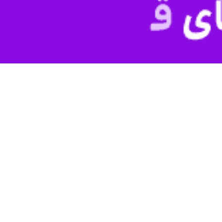
 فعلی کاریکاتور در ایران، از کوچ اجباری کارتونیست‌ها به فضای جشنواره
بدون شرح و نمادین سوق داده که صرفاً برای ویترین سایت‌ها و جشنواره‌های ب
.
ب «گل‌آقا» و «فکاهیون»
بخش عمده‌ای از انگیزه 
‌های جواد علیزاده، یک هنرمند حرفه‌ای نبوده تا در آن اتمسفر نفس بکشد.
 سراغ احیای آن سبک رفته است. «خبرنامه جنگی» با لوگویی که یادآور طراح
ابتدا قصد داشت کار را کاملاً سیاه و سفید ارائه دهد، اما به تدریج برای برقر
ی تجسمی‌ حوزه هنری و مشارکت حوزه هنری خراسان شمالی توضیح داد: قصد م
ز سبک نشریه «گل‌آقا» هم قدیمی‌تر است و خوشبختانه با استقبال مخاطبان، هر