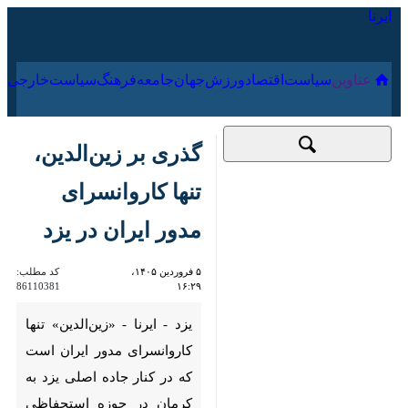
۱۶ مرداد ۱۴۰۵
عناوین‌
سیاست
اقتصاد
ورزش
جهان
جامعه
فرهنگ
سیا
گذری بر زین‌الدین،
تنها کاروانسرای مدور
ایران در یزد
۵ فروردین ۱۴۰۵،
کد مطلب:
86110381
۱۶:۲۹
یزد - ایرنا - «زین‌الدین» تنها
کاروانسرای مدور ایران است که
در کنار جاده اصلی یزد به کرمان
در حوزه استحفاظی مهریز قرار