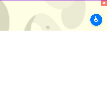
×
♿︎
مشهد - ایرنا - معاون رییس جمهور و
طوری که فضای حکمرانی ما به تدریج ا
کنند.
به گزارش ایرنا
، اسماعیل سقاب اصفهانی ر
های سیاسی - فرهنگی متفاوت است؛ این
وی اتفاقات ماه‌های اخیر را، تجربه «دوگ
راست سیاسی تفاوت اساسی دارد.
سقاب اصفهانی با تأکید بر فراتر رفتن ا
وفاداری به وطن، موجی از افتخار را در
معاون رییس‌جمهور با اشاره به «تقسیم
ایست‌های بازرسی، اهدای هدایا به نی