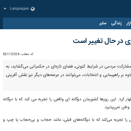
زار
زندگی
سایر
ی در حال تغییر است
کد مطلب:
86110304