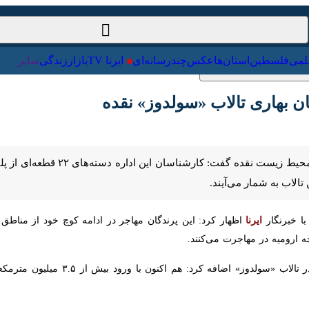
ت‌خارجی
علمی
فلسطین
استان‌ها
عکس
چندرسانه‌ای
ایرنا TV
با
ن بهاری تالاب «سولدوز» نقده
مهاباد- ایرنا- رییس اداره حفاظت محیط زی
‌آیند.
خبرنگار
ایرنا
اظهار کرد: این پرندگان مهاجر در ادامه کوچ خود از مناطق جنوب
ر مهاجرت می‌کنند.
وی با اشاره به وضعیت مطلوب آب در تال