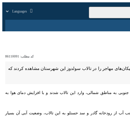
زار
زندگی
سایر
کد مطلب:
86110091
ست نقده گفت: کارشناسان این اداره دسته‌های ۲۲ قطعه‌ای از پلیکان‌های مهاجر را در تالاب سولدوز این شهرستان مشاهده کردند که نخستین دسته
ی به مناطق شمالی، وارد این تالاب شدند و با افزایش دمای هوا به مناطق
اب «سولدوز» اضافه کرد: هم اکنون با ورود بیش از ۳.۵ میلیون مترمکعب آب از رودخانه گادر و سد حسنلو به این تالاب، وضعیت آبی آن بسیار مطلوب