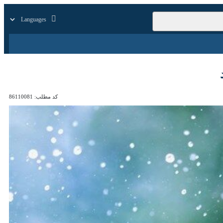
زار
زندگی
سایر
کد مطلب:
86110081