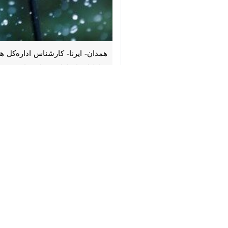
♿︎
همدان- ایرنا- کارشناس اداره‌کل هوا
×
ادامه خواهد داشت و شرایط جوی طی ای
روح‌الله زاهدی روز چهارشنبه در گفت‌وگو 
از استان در ۲۴ ساعت آیند
است.
به گفته وی، ورود امواج تازه‌نفس این س
باشد.
زاهدی تاکید کرد با توجه به ماهیت همر
افقی را افزایش دهد.