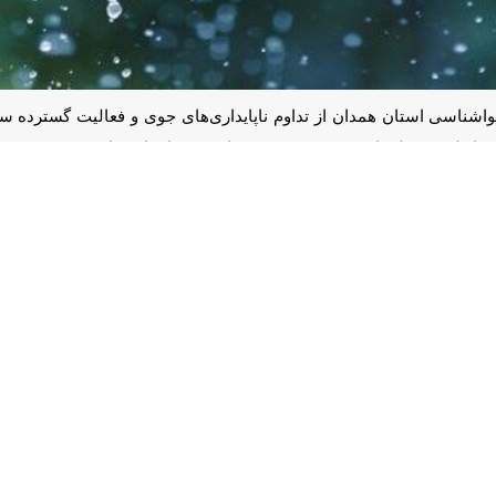
شناسی استان همدان از تداوم ناپایداری‌های جوی و فعالیت گسترده سامانه ب
ن مدت به‌صورت متناوب همراه با رخداد رعدوبرق، وزش باد شدید و در برخی
با خبرنگار
ایرنا
با تشریح آخرین وضعیت جوی استان اظهار کرد: تحلیل داده‌ه
ه تحت تأثیر هسته فعال سامانه بارشی قرار خواهند گرفت و پیامد این شرایط افزا
امانه از ظهر پنجشنبه موجب تقویت بیشتر بارش‌ها می‌شود و انتظار می‌رود گست
فتی بارش‌ها، وقوع رگبارهای ناگهانی در برخی نقاط دور از انتظار نیست و ا
کارشناس هواشناسی استان همدان با اشاره به عملکرد سامانه طی ۲۴ ساعت گ