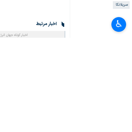
×
به گزارش ایرنا
از روزنامه دیلی میرور سری
گوهایی انجام داده بود.
♿︎
پس از آن، سفارت روسیه در کلمبو درخو
موضوع در حال حاضر در حال بررسی اس
وی گفت که سریلانکا انتظار دارد هم نفت 
روسیه تا حد زیادی صادرات نفت خود را از دلار آمریکا د
راجاکارونا در پاسخ به این سوال که سر
پیش از این، سریلانکا به دلیل تحریم‌های
ایالات متحده تحریم‌هایی را که مانع از
ایالات متحده و اسرائیل با ایران بکاهد.
اسکات بسنت
، وزیر خزانه‌داری آمریکا، 
۶۷۲ میلیون یورو (۷۷۷ میلیون دلار) درآمد اضافی از فروش به دست آورده است.
جهان
آسیای جنوبی