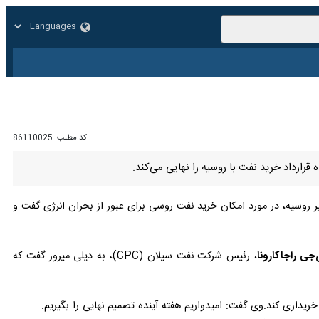
زار
زندگی
سایر
کد مطلب:
86110025