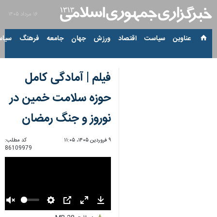
۱۶ مرداد ۱۴۰۵
عناوین‌
سیاست
اقتصاد
ورزش
جهان
جامعه
فرهنگ
سیاس
فیلم | آمادگی کامل
حوزه سلامت خمین در
نوروز و جنگ رمضان
۹ فروردین ۱۴۰۵، ۱۱:۰۵
کد مطلب:
86109979
Unmute
Settings
PIP
Enter
Download