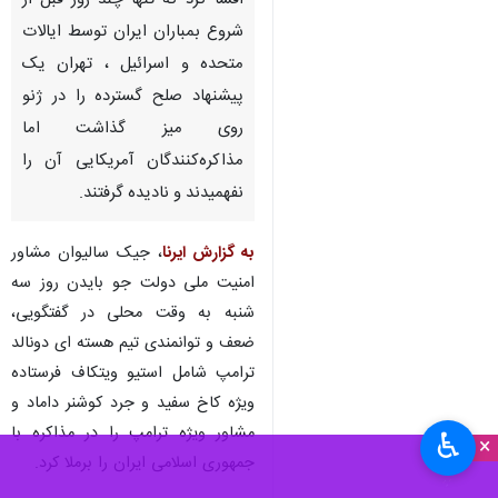
واشنگتن – ایرنا- «جیک سالیوان»
مشاور سابق امنیت ملی آمریکا
افشا کرد که تنها چند روز قبل از
شروع بمباران ایران توسط ایالات
متحده و اسرائیل ، تهران یک
پیشنهاد صلح گسترده را در ژنو
روی میز گذاشت اما
مذاکره‌کنندگان آمریکایی آن را
نفهمیدند و نادیده گرفتند.
به گزارش ایرنا
، جیک سالیوان مشاور
♿︎
×
امنیت ملی دولت جو بایدن روز سه
شنبه به وقت محلی در گفتگویی،