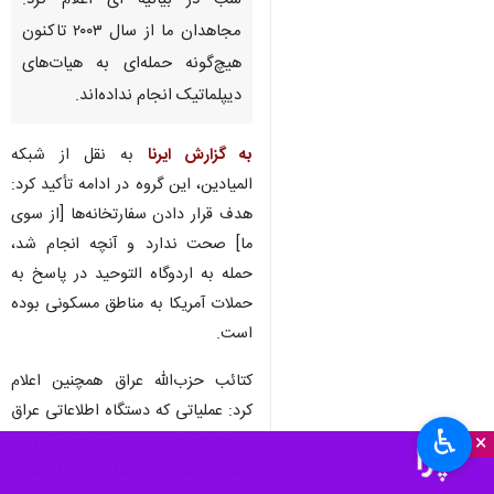
تهران-ایرنا- گردان های حزب‌الله
عراق (کتائب حزب الله) سه شنبه
شب در بیانیه ای اعلام کرد:
مجاهدان ما از سال ۲۰۰۳ تاکنون
هیچ‌گونه حمله‌ای به هیات‌های
دیپلماتیک انجام نداده‌اند.
به گزارش ایرنا
به نقل از شبکه
المیادین، این گروه در ادامه تأکید کرد:
هدف قرار دادن سفارتخانه‌ها [از سوی
ما] صحت ندارد و آنچه انجام شد،
حمله به اردوگاه التوحید در پاسخ به
♿︎
×
حملات آمریکا به مناطق مسکونی بوده
است.