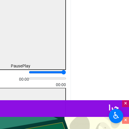
Pause
Play
00:00
00:00
×
♿︎
×