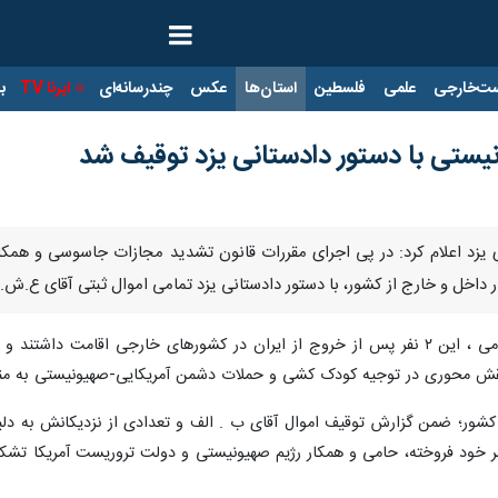
ت‌خارجی
علمی
فلسطین
استان‌ها
عکس
چندرسانه‌ای
ایرنا TV
با