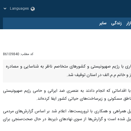
زار
زندگی
سایر
کد مطلب:
86109840