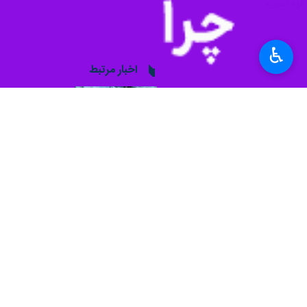
♿︎
یزد _ ایرنا _ روابط عمومی دادگستر
اموال عناصر حامی رژیم صهیونیستی در 