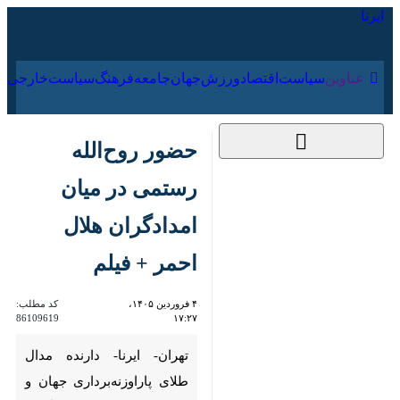
۱۹ مرداد ۱۴۰۵
عناوین‌
سیاست
اقتصاد
ورزش
جهان
جامعه
فرهنگ
سیا
حضور روح‌الله
رستمی در میان
امدادگران هلال احمر
+ فیلم
۴ فروردین ۱۴۰۵،
کد مطلب:
86109619
۱۷:۲۷
تهران- ایرنا- دارنده مدال طلای
پاراوزنه‌برداری جهان و پارالمپیک