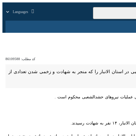
زار
زندگی
سایر
کد مطلب:
86109588